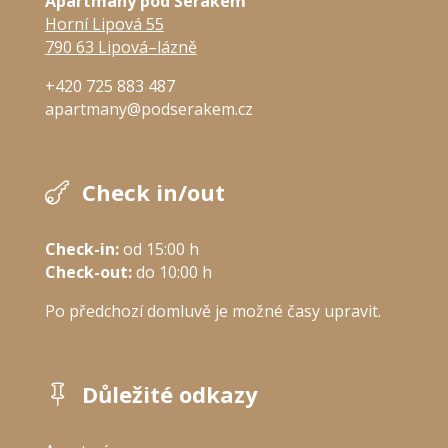
Apartmány pod Šerákem
Horní Lipová 55
790 63 Lipová–lázně
+420 725 883 487
apartmany@podserakem.cz
Check in/out

Check-in:
 od 15:00 h
Check-out:
 do 10:00 h
Po předchozí domluvě je možné časy upravit.
Důležité odkazy
