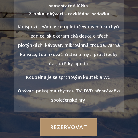
samostatná lůžka
pokoj obývací – rozkládací sedačka
K dispozici vám je kompletně vybavená kuchyň:
lednice, sklokeramická deska o třech
plotýnkách, kávovar, mikrovlnná trouba, varná
konvice, topinkovač, čistící a mycí prostředky
(jar, utěrky apod.).
Koupelna je se sprchovým koutek a WC.
Obývací pokoj má chytrou TV, DVD přehrávač a
společenské hry.
REZERVOVAT