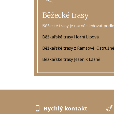
Běžecké trasy
Běžecké trasy je nutné sledovat podle
Běžkařské trasy Horní Lipová
Běžkařské trasy z Ramzové, Ostružné
Běžkařské trasy Jeseník Lázně
Rychlý kontakt

