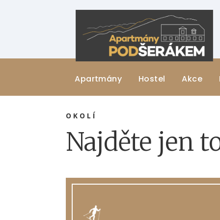
Apartmány
Hostel
Akce
OKOLÍ
Najděte jen t