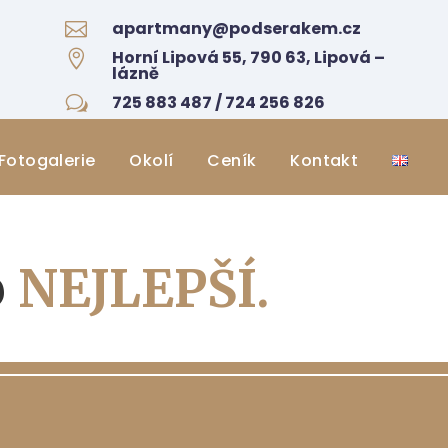
apartmany@podserakem.cz

Horní Lipová 55, 790 63, Lipová –

lázně
725 883 487 / 724 256 826
w
Fotogalerie
Okolí
Ceník
Kontakt
o
NEJLEPŠÍ.